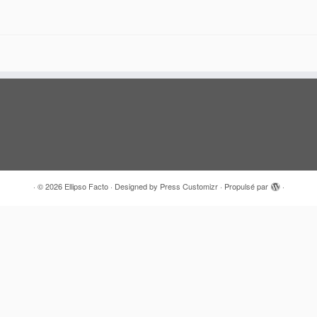
·
© 2026
Ellipso Facto
·
Designed by
Press Customizr
·
Propulsé par
·